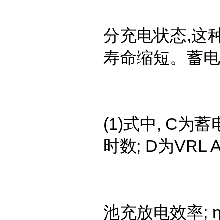
分充电状态,这
寿命缩短。蓄电池容
(1)式中, C
时数; D为VRL
池充放电效率;