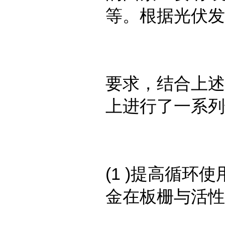
等。根据光伏发
要求，结合上述
上进行了一系列
(1 )提高循环
金在板栅与活性