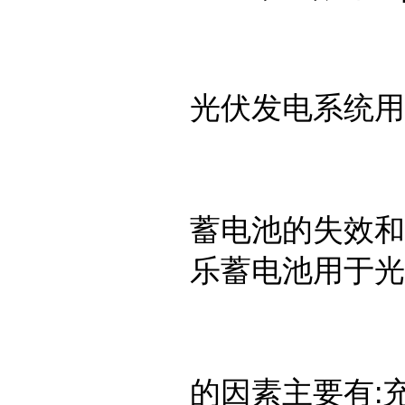
光伏发电系统用
蓄电池的失效和
蓄电池用于光
乐
的因素主要有: