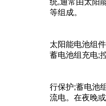
统,通常由太阳
等组成。
太阳能电池组件
蓄电池组充电;
行保护;蓄电池
流电。在夜晚或