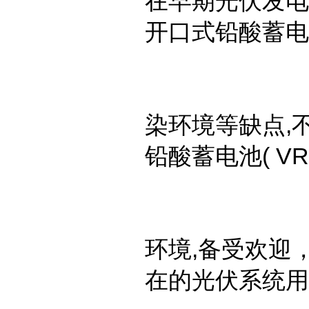
在早期光伏发电
开口式铅酸蓄电
染环境等缺点,
铅酸蓄电池( V
环境,备受欢迎
在的光伏系统用