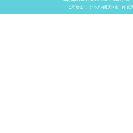
公司地址：广州市天河区天河南二路 联系电话：4