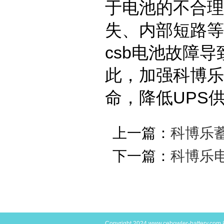
于电池的不合理
失、内部短路等
csb电池故障
此，加强
科博乐
命，降低UPS
上一篇：
科博乐
下一篇：
科博乐
Copyright 2024
www.cebowler-battery.com