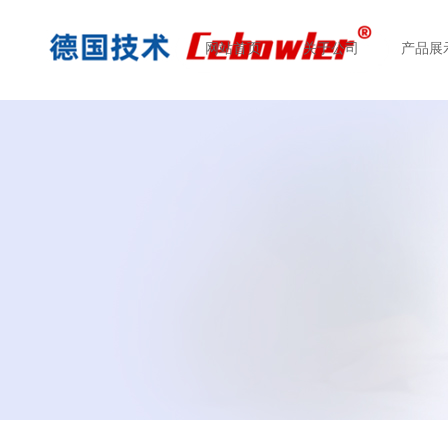
网站首页
关于公司
产品展