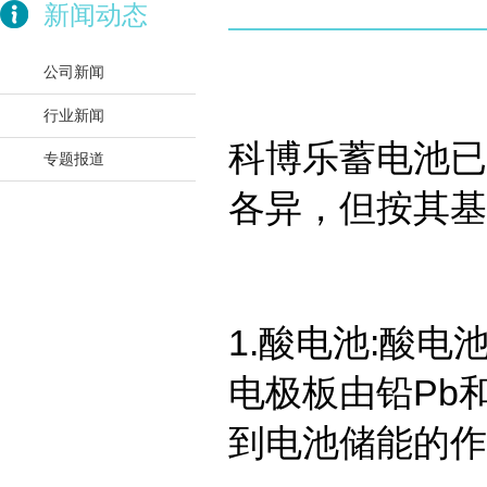
新闻动态
公司新闻
行业新闻
科博乐蓄电池已
专题报道
各异，但按其基
1.酸电池:酸电
电极板由铅Pb
到电池储能的作