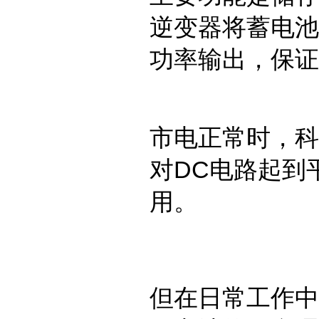
逆变器将蓄电池
功率输出，保证
市电正常时，
科
对DC电路起到
用。
但在日常工作中